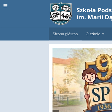
Szkoła Pod
im. Marii D
Strona główna
O szkole