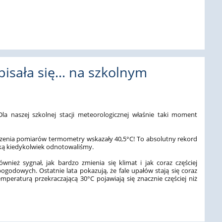
apisała się… na szkolnym
 Dla naszej szkolnej stacji meteorologicznej właśnie taki moment
dzenia pomiarów termometry wskazały 40,5°C! To absolutny rekord
jaką kiedykolwiek odnotowaliśmy.
wnież sygnał, jak bardzo zmienia się klimat i jak coraz częściej
godowych. Ostatnie lata pokazują, że fale upałów stają się coraz
emperaturą przekraczającą 30°C pojawiają się znacznie częściej niż