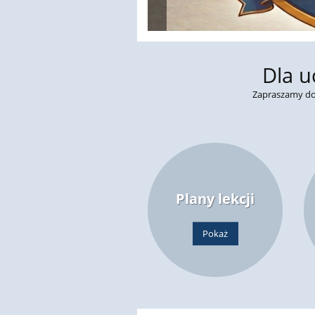
Dla u
Zapraszamy do
Plany lekcji
Pokaż