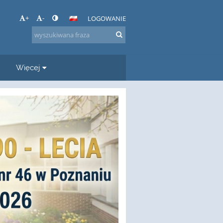
+
-
LOGOWANIE
Więcej