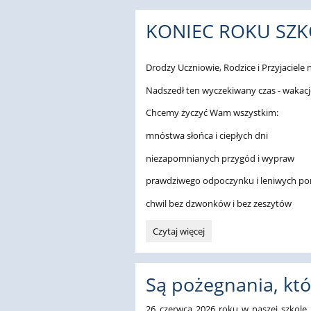
napisała
się…
KONIEC ROKU SZ
na
szkolnym
termometrze!:
Drodzy Uczniowie, Rodzice i Przyjaciele n
Nadszedł ten wyczekiwany czas - wakacje
Chcemy życzyć Wam wszystkim:
mnóstwa słońca i ciepłych dni
niezapomnianych przygód i wypraw
prawdziwego odpoczynku i leniwych p
chwil bez dzwonków i bez zeszytów
KONIEC
Czytaj więcej
ROKU
SZKOLNEGO!:
Są pożegnania, kt
26 czerwca 2026 roku w naszej szkole 