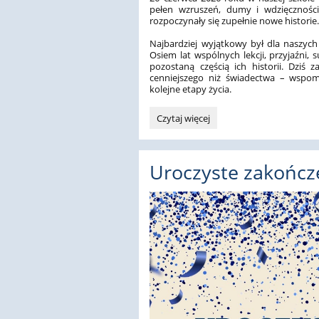
pełen wzruszeń, dumy i wdzięczności
rozpoczynały się zupełnie nowe historie
Najbardziej wyjątkowy był dla naszyc
Osiem lat wspólnych lekcji, przyjaźni,
pozostaną częścią ich historii. Dziś 
cenniejszego niż świadectwa – wspomn
kolejne etapy życia.
Są
Czytaj więcej
pożegnania,
które
zostają
Uroczyste zakończ
z
nami
na
zawsze…: