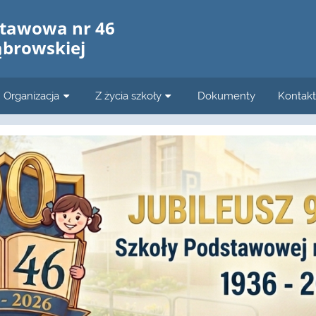
stawowa nr 46
ąbrowskiej
Organizacja
Z życia szkoły
Dokumenty
Kontakt