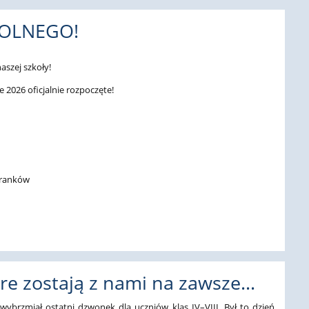
KOLNEGO!
aszej szkoły!
 2026 oficjalnie rozpoczęte!
oranków
óre zostają z nami na zawsze…
wybrzmiał ostatni dzwonek dla uczniów klas IV–VIII. Był to dzień