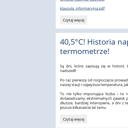
klauzula_informacyjna.pdf
Zapytanie
Czytaj więcej
ofertowe:
40,5°C! Historia n
termometrze!
Są dni, które zapisują się w historii.
nadszedł!
Po raz pierwszy od rozpoczęcia prowa
naszej stacji i najwyższa temperatura, 
To nie tylko imponująca liczba – to ró
doświadczamy ekstremalnych zjawisk po
dłuższe, bardziej intensywne, a dni z t
jeszcze kilkanaście lat temu.
40,5°C!
Czytaj więcej
Historia