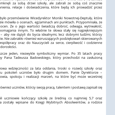
zamknęli za sobą drzwi szkoły, ale zabrali ze sobą coś znacznie
ienia, relacje i doświadczenia, które będą ich prowadzić przez
yło przemówienie Wicedyrektor Moniki Nowotnej-Deptuły, które
Nie mówiła o ocenach, egzaminach ani punktach. Przypomniała, że
ą ocen. Że o jego wartości świadczą dobroć, odwaga, wytrwałość,
pomagania innym. To właśnie te słowa stały się najpiękniejszym
 aby nie dążyli do bycia idealnymi, lecz dobrymi ludźmi, którzy
iebie. Nie zabrakło również wzruszających podziękowań skierowanych
spółpracy oraz do Nauczycieli za serce, cierpliwość i codzienne
dorosłości.
szcze jeden, niezwykle symboliczny wymiar. Po 35 latach pracy
my Pana Tadeusza Badowskiego, który przechodzi na zasłużoną
owa wdzięczności za lata oddania, troski o rozwój szkoły oraz
ielu pokoleń uczniów było drugim domem. Panie Dyrektorze –
wia, spokoju i realizacji marzeń, na które być może wcześniej
wnież uczniów, którzy swoją pracą, talentem i postawą zapisali się
i uczniowie kończący szkołę ze średnią co najmniej 5,7 oraz
 zostały wpisane do Księgi Wybitnych Absolwentów, a rodzice