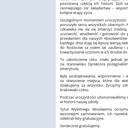
pozostaną częścią ich historii. Dziś 
cenniejszego niż świadectwa – wspomn
kolejne etapy życia.
Szczególnym momentem uroczystości b
poruszyło serca wszystkich obecnych. 
człowieka nie da się zmierzyć średni
uczciwość, wrażliwość i gotowość do 
przesłaniem dla naszych Absolwentów –
każdego dnia stają się lepszą wersją s
do Rodziców za osiem lat zaufania i w
towarzyszenie uczniom w ich drodze do 
To zakończenie roku miało jednak je
na stanowisku Dyrektora pożegnaliś
emeryturę.
Były podziękowania, wspomnienia i sł
za stworzenie miejsca, które dla w
dziękujemy za wszystko. Życzymy zdro
brakowało czasu.
Podczas uroczystości uhonorowaliśmy ró
w historii naszej szkoły.
Tytuł Wybitnego Absolwenta otrzymal
wzorowym zachowaniem. Ich nazwiska
odebrali listy gratulacyjne.
Serdecznie gratulujemy: