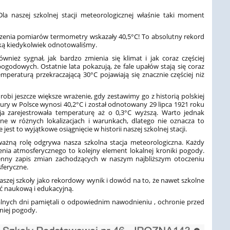
 Dla naszej szkolnej stacji meteorologicznej właśnie taki moment
dzenia pomiarów termometry wskazały 40,5°C! To absolutny rekord
jaką kiedykolwiek odnotowaliśmy.
wnież sygnał, jak bardzo zmienia się klimat i jak coraz częściej
godowych. Ostatnie lata pokazują, że fale upałów stają się coraz
emperaturą przekraczającą 30°C pojawiają się znacznie częściej niż
 robi jeszcze większe wrażenie, gdy zestawimy go z historią polskiej
tury w Polsce wynosi 40,2°C i został odnotowany 29 lipca 1921 roku
ja zarejestrowała temperaturę aż o 0,3°C wyższą. Warto jednak
e w różnych lokalizacjach i warunkach, dlatego nie oznacza to
est to wyjątkowe osiągnięcie w historii naszej szkolnej stacji.
ważną rolę odgrywa nasza szkolna stacja meteorologiczna. Każdy
nia atmosferycznego to kolejny element lokalnej kroniki pogody.
cenny zapis zmian zachodzących w naszym najbliższym otoczeniu
sferyczne.
 naszej szkoły jako rekordowy wynik i dowód na to, że nawet szkolne
 naukową i edukacyjną.
lnych dni pamiętali o odpowiednim nawodnieniu , ochronie przed
niej pogody.