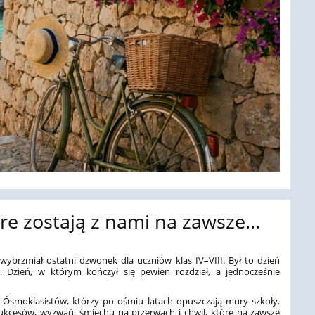
óre zostają z nami na zawsze…
wybrzmiał ostatni dzwonek dla uczniów klas IV–VIII. Był to dzień
. Dzień, w którym kończył się pewien rozdział, a jednocześnie
.
h Ósmoklasistów, którzy po ośmiu latach opuszczają mury szkoły.
 sukcesów, wyzwań, śmiechu na przerwach i chwil, które na zawsze