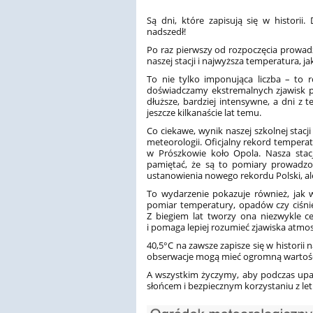
Są dni, które zapisują się w historii.
nadszedł!
Po raz pierwszy od rozpoczęcia prowa
naszej stacji i najwyższa temperatura, 
To nie tylko imponująca liczba – to ró
doświadczamy ekstremalnych zjawisk po
dłuższe, bardziej intensywne, a dni z t
jeszcze kilkanaście lat temu.
Co ciekawe, wynik naszej szkolnej stacji
meteorologii. Oficjalny rekord tempera
w Prószkowie koło Opola. Nasza stac
pamiętać, że są to pomiary prowadzon
ustanowienia nowego rekordu Polski, ale j
To wydarzenie pokazuje również, jak 
pomiar temperatury, opadów czy ciśnie
Z biegiem lat tworzy ona niezwykle 
i pomaga lepiej rozumieć zjawiska atmo
40,5°C na zawsze zapisze się w historii
obserwacje mogą mieć ogromną wartość
A wszystkim życzymy, aby podczas upa
słońcem i bezpiecznym korzystaniu z let