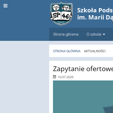
Szkoła Pod
im. Marii D
Strona główna
O szkole
STRONA GŁÓWNA
AKTUALNOŚCI
Aktualności
Zapytanie ofertow
10.07.2026