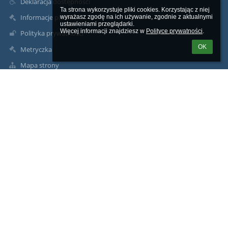
Deklaracja dostępności
Ta strona wykorzystuje pliki cookies. Korzystając z niej 
Informacje prawne
wyrażasz zgodę na ich używanie, zgodnie z aktualnymi 
ustawieniami przeglądarki.

Więcej informacji znajdziesz w 
Polityce prywatności
.
Polityka prywatności
OK
Metryczka
Mapa strony
O nas
Kontakt
Aktualności
Kontakty
Szkoła Podstawowa nr 46 im. Marii Dąbrowskiej w Poznań, ul.
Inowrocławska 19
spnr46@sp46.pl
spnr46@sp46.pl
618768520
Inowrocławska 19