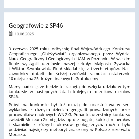
Geografowie z SP46
10.06.2025
9 czerwca 2025 roku, odbył się finał Wojewódzkiego Konkursu
Geograficznego „Obieżyświat” organizowanego przez Wydział
Nauk Geograficzny i Geologicznych UAM w Poznaniu. W wielkim
finale wystąpili uczniowie naszej szkoły: Małgosia Żywucka
i Wiktor Szymkowiak. Finał składał się z trzech etapów. Nasi
zawodnicy dotarli do ścisłej czołówki zajmując ostatecznie
10 miejsce na 25 drużyn finałowych. Gratulujemy!
Mamy nadzieję, że będzie to zachętą do wzięcia udziału w tym
konkursie w następnych latach kolejnych roczników uczniów
SP46.
Pobyt na konkursie był też okazją do uczestnictwa w serii
wykładów z różnych dziedzin geografii prowadzonych przez
pracowników naukowych WNGiG. Ponadto, uczestnicy konkursu
zwiedzili Muzeum Ziemi gdzie, oprócz bogatej kolekcji minerałów
i skamielin z różnych okresów geologicznych, można było
podziwiać największy meteoryt znaleziony w Polsce z rezerwatu
Morasko.