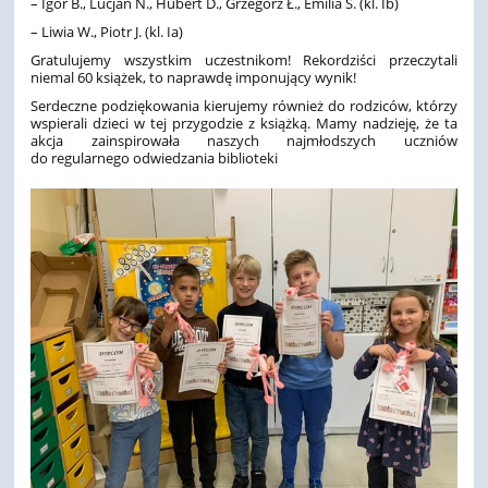
– Igor B., Lucjan N., Hubert D., Grzegorz Ł., Emilia S. (kl. Ib)
– Liwia W., Piotr J. (kl. Ia)
Gratulujemy wszystkim uczestnikom! Rekordziści przeczytali
niemal 60 książek, to naprawdę imponujący wynik!
Serdeczne podziękowania kierujemy również do rodziców, którzy
wspierali dzieci w tej przygodzie z książką. Mamy nadzieję, że ta
akcja zainspirowała naszych najmłodszych uczniów
do regularnego odwiedzania biblioteki