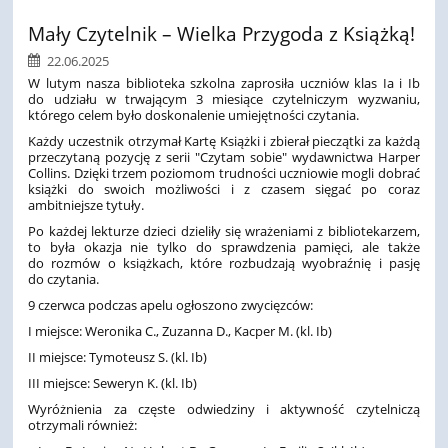
Mały Czytelnik – Wielka Przygoda z Książką!
22.06.2025
W lutym nasza biblioteka szkolna zaprosiła uczniów klas Ia i Ib
do udziału w trwającym 3 miesiące czytelniczym wyzwaniu,
którego celem było doskonalenie umiejętności czytania.
Każdy uczestnik otrzymał Kartę Książki i zbierał pieczątki za każdą
przeczytaną pozycję z serii "Czytam sobie" wydawnictwa Harper
Collins. Dzięki trzem poziomom trudności uczniowie mogli dobrać
książki do swoich możliwości i z czasem sięgać po coraz
ambitniejsze tytuły.
Po każdej lekturze dzieci dzieliły się wrażeniami z bibliotekarzem,
to była okazja nie tylko do sprawdzenia pamięci, ale także
do rozmów o książkach, które rozbudzają wyobraźnię i pasję
do czytania.
9 czerwca podczas apelu ogłoszono zwycięzców:
I miejsce: Weronika C., Zuzanna D., Kacper M. (kl. Ib)
II miejsce: Tymoteusz S. (kl. Ib)
III miejsce: Seweryn K. (kl. Ib)
Wyróżnienia za częste odwiedziny i aktywność czytelniczą
otrzymali również: