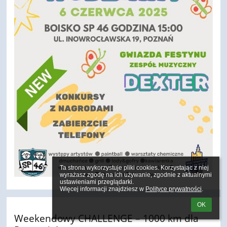
Ta strona wykorzystuje pliki cookies. Korzystając z niej 
wyrażasz zgodę na ich używanie, zgodnie z aktualnymi 
ustawieniami przeglądarki.

Więcej informacji znajdziesz w 
Polityce prywatności
.
OK
Weekendowy CHALLENGE – 1000 km dla