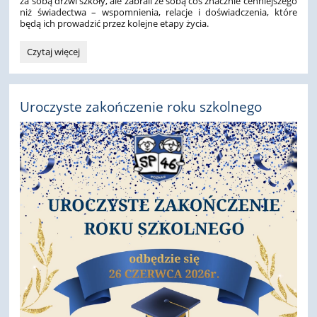
za sobą drzwi szkoły, ale zabrali ze sobą coś znacznie cenniejszego
niż świadectwa – wspomnienia, relacje i doświadczenia, które
będą ich prowadzić przez kolejne etapy życia.
Są
Czytaj więcej
pożegnania,
które
zostają
z
Uroczyste zakończenie roku szkolnego
nami
na
zawsze…: