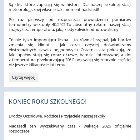
Są dni, które zapisują się w historii. Dla naszej szkolnej stacji
meteorologicznej właśnie taki moment nadszedł!
Po raz pierwszy od rozpoczęcia prowadzenia pomiarów
termometry wskazały 40,5°C! To absolutny rekord naszej stacji
i najwyższa temperatura, jaką kiedykolwiek odnotowaliśmy.
To nie tylko imponująca liczba – to również sygnał, jak bardzo
zmienia się klimat i jak coraz częściej doświadczamy
ekstremalnych zjawisk pogodowych. Ostatnie lata pokazują, że
fale upałów stają się coraz dłuższe, bardziej intensywne, a dni
z temperaturą przekraczającą 30°C pojawiają się znacznie częściej
niż jeszcze kilkanaście lat temu.
40,5°C!
Czytaj więcej
Historia
napisała
się…
na
KONIEC ROKU SZKOLNEGO!
szkolnym
termometrze!:
Drodzy Uczniowie, Rodzice i Przyjaciele naszej szkoły!
Nadszedł ten wyczekiwany czas - wakacje 2026 oficjalnie
rozpoczęte!