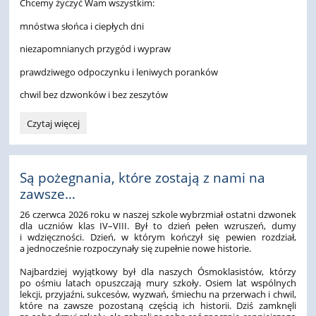
Chcemy życzyć Wam wszystkim:
mnóstwa słońca i ciepłych dni
niezapomnianych przygód i wypraw
prawdziwego odpoczynku i leniwych poranków
chwil bez dzwonków i bez zeszytów
KONIEC
Czytaj więcej
ROKU
SZKOLNEGO!:
Są pożegnania, które zostają z nami na
zawsze…
26 czerwca 2026 roku w naszej szkole wybrzmiał ostatni dzwonek
dla uczniów klas IV–VIII. Był to dzień pełen wzruszeń, dumy
i wdzięczności. Dzień, w którym kończył się pewien rozdział,
a jednocześnie rozpoczynały się zupełnie nowe historie.
Najbardziej wyjątkowy był dla naszych Ósmoklasistów, którzy
po ośmiu latach opuszczają mury szkoły. Osiem lat wspólnych
lekcji, przyjaźni, sukcesów, wyzwań, śmiechu na przerwach i chwil,
które na zawsze pozostaną częścią ich historii. Dziś zamknęli