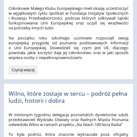
Członkowie Małego Klubu Europejskiego mieli okazję uczestniczyć
w wyjątkowym cyklu spotkań w Fundacja Inicjatyw Społecznych
i Rozwoju Przedsiębiorczości, podczas których odkrywali tajniki
funkcjonowania Unii Europejskiej oraz uczyli się wrażliwości
na potrzeby innych ludzi.
Na początku roku szkolnego uczniowie rozpoczęli swoją
europejską przygodę od poznania podstawowych informacji
o Unii Europejskiej. Dowiedzieli się, czym jest UE, dlaczego
powstała, jakie korzyści daje jej członkostwo oraz w jaki sposób
wspiera osoby z niepełnosprawnościami.
Od
Czytaj więcej
ciekawości
do
europejskiej
wiedzy
Wilno, które zostaje w sercu – podróż pełna
–
ludzi, historii i dobra
niezwykła
podróż
Małego
W minionym tygodniu delegacja poznańskich dyrektorów szkół,
Klubu
przedstawicieli Wydziału Oświaty oraz Radnych Miasta Poznania
odwiedziła Wilno w ramach projektu „Na falach 100-lecia Radia”
Europejskiego!:
To była podróż, która znacznie wykraczała poza oficjalny