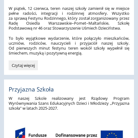
W piątek, 12 czerwca, teren naszej szkoły zamienił się w miejsce
pełne radości, integracji i rodzinnej atmosfery. Wszystko
za sprawą Festynu Rodzinnego, który został zorganizowany przez
Radę Osiedla Warszawskie–Pomet–Maltańskie, Szkołę
Podstawową nr 46 oraz Stowarzyszenie Uśmiech Dzieciństwa.
To było wyjątkowe wydarzenie, które połączyło mieszkańców,
uczniów, rodziców, nauczycieli i przyjaciół naszej szkoły.
Od pierwszych minut festynu teren wokół szkoły wypełnił się
śmiechem, muzyką i pozytywną energią.
Jedno
Czytaj więcej
popołudnie,
setki
uśmiechów
i
Przyjazna Szkoła
tysiące
W naszej Szkole realizowany jest Rządowy Program
wspomnień!:
Wyrównywania Szans Edukacyjnych Dzieci i Młodzieży ,,Przyjazna
szkoła" w latach 2025-2027.