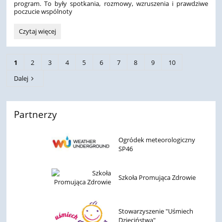
program. To były spotkania, rozmowy, wzruszenia i prawdziwe
poczucie wspólnoty
Wilno,
Czytaj więcej
które
zostaje
w
1
2
3
4
5
6
7
8
9
10
sercu
–
Dalej
podróż
pełna
ludzi,
historii
Partnerzy
i
dobra:
Ogródek meteorologiczny
SP46
Szkoła Promująca Zdrowie
Stowarzyszenie "Uśmiech
Dzieciństwa"