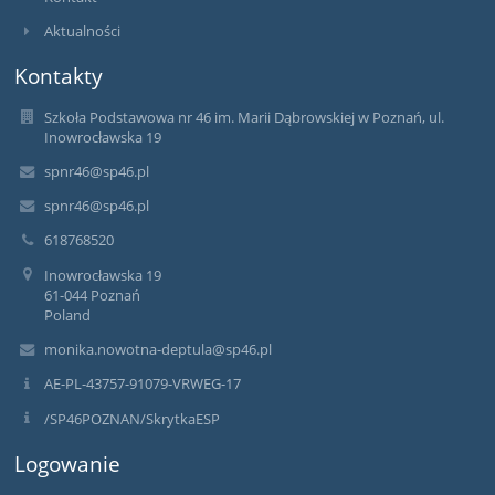
Aktualności
Kontakty
Szkoła Podstawowa nr 46 im. Marii Dąbrowskiej w Poznań, ul.
Inowrocławska 19
spnr46@sp46.pl
spnr46@sp46.pl
618768520
Inowrocławska 19
61-044 Poznań
Poland
monika.nowotna-deptula@sp46.pl
AE-PL-43757-91079-VRWEG-17
/SP46POZNAN/SkrytkaESP
Logowanie