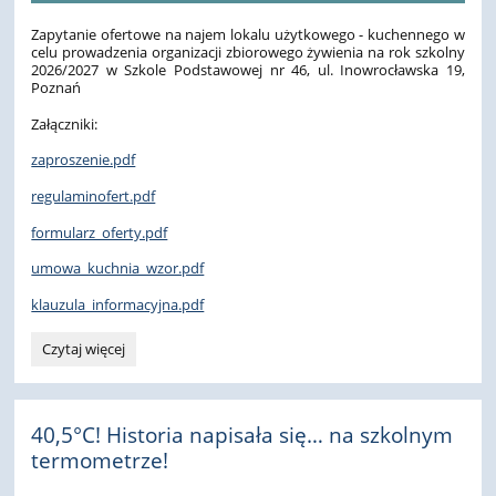
Zapytanie ofertowe na najem lokalu użytkowego - kuchennego w
celu prowadzenia organizacji zbiorowego żywienia na rok szkolny
2026/2027 w Szkole Podstawowej nr 46, ul. Inowrocławska 19,
Poznań
Załączniki:
zaproszenie.pdf
regulaminofert.pdf
formularz_oferty.pdf
umowa_kuchnia_wzor.pdf
klauzula_informacyjna.pdf
Zapytanie
Czytaj więcej
ofertowe:
40,5°C! Historia napisała się… na szkolnym
termometrze!